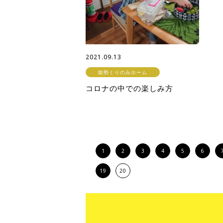
2021.09.13
能勢くりのみホーム
コロナの中での楽しみ方
1
2
3
4
5
6
19
20