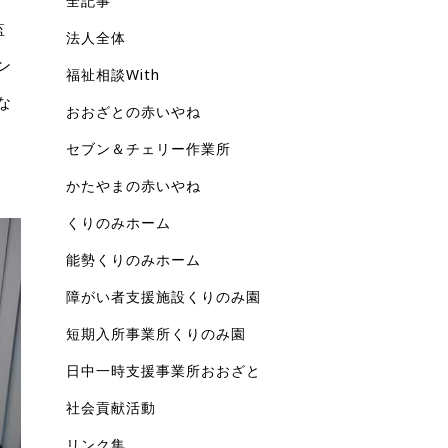
全記事
監
法人全体
ン
福祉相談With
な
おおざとの赤いやね
セブン＆チェリー作業所
かたやまの赤いやね
くりのみホーム
能勢くりのみホーム
障がい者支援施設くりのみ園
短期入所事業所くりのみ園
日中一時支援事業所おおざと
社会貢献活動
リンク集