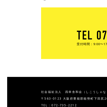
受付時間：9:00〜
社会福祉法人 四幸舎和会
（しこうしゃな
〒563-0123 大阪府豊能郡能勢町下田尻
TEL : 072-735-2212