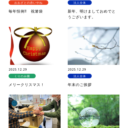
おおざとの赤いやね
法人全体
毎年恒例‼ 祝箸袋
新年、明けましておめでと
うございます。
2025.12.29
2025.12.29
くりのみ園
法人全体
メリークリスマス！
年末のご挨拶