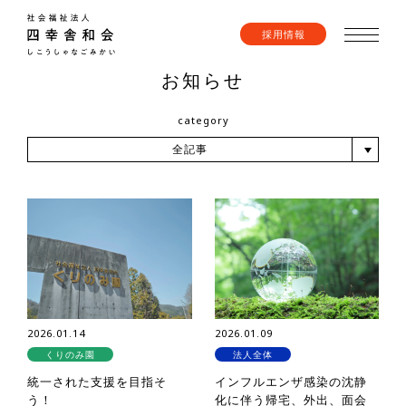
採用情報
お知らせ
category
全記事
2026.01.14
2026.01.09
くりのみ園
法人全体
統一された支援を目指そ
インフルエンザ感染の沈静
う！
化に伴う帰宅、外出、面会