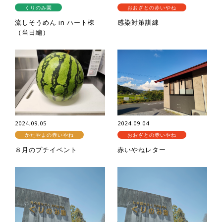
くりのみ園
おおざとの赤いやね
流しそうめん in ハート棟
感染対策訓練
（当日編）
2024.09.05
2024.09.04
かたやまの赤いやね
おおざとの赤いやね
８月のプチイベント
赤いやねレター