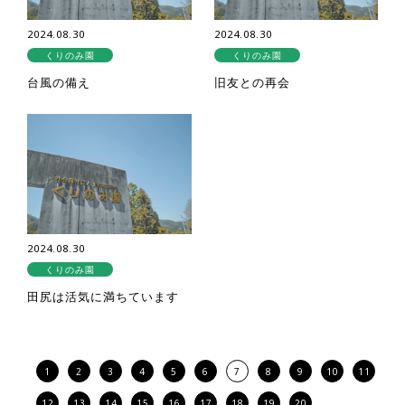
2024.08.30
2024.08.30
くりのみ園
くりのみ園
台風の備え
旧友との再会
2024.08.30
くりのみ園
田尻は活気に満ちています
1
2
3
4
5
6
7
8
9
10
11
12
13
14
15
16
17
18
19
20