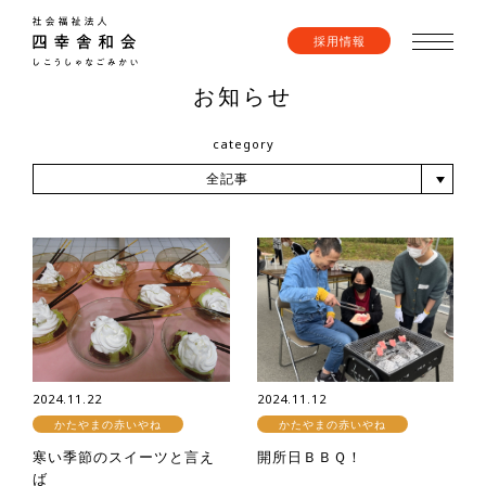
採用情報
お知らせ
category
全記事
2024.11.22
2024.11.12
かたやまの赤いやね
かたやまの赤いやね
寒い季節のスイーツと言え
開所日ＢＢＱ！
ば