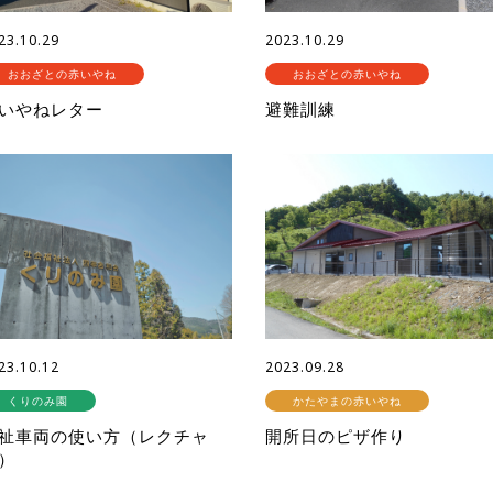
23.10.29
2023.10.29
おおざとの赤いやね
おおざとの赤いやね
いやねレター
避難訓練
23.10.12
2023.09.28
くりのみ園
かたやまの赤いやね
祉車両の使い方（レクチャ
開所日のピザ作り
）