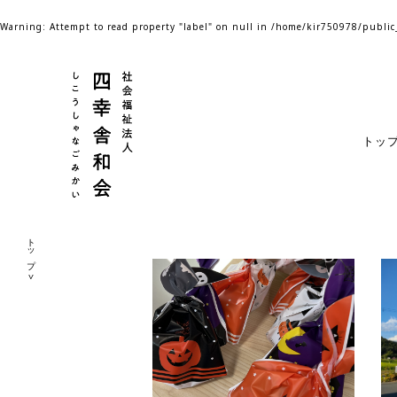
Warning
: Attempt to read property "label" on null in
/home/kir750978/public
トッ
トップ