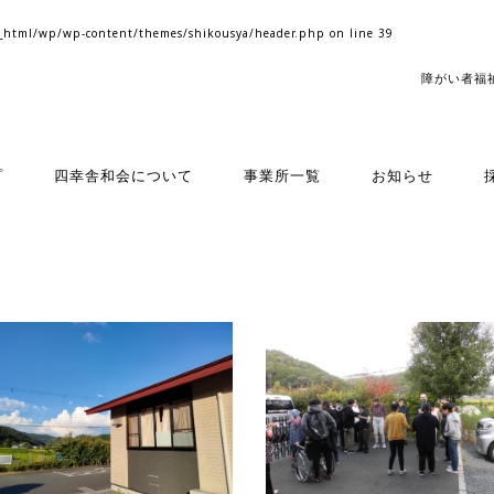
_html/wp/wp-content/themes/shikousya/header.php
on line
39
障がい者福
プ
四幸舎和会について
事業所一覧
お知らせ