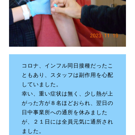
コロナ、インフル同日接種だったこ
ともあり、スタッフは副作用を心配
していました。
幸い、重い症状は無く、少し熱が上
がった方が８名ほどおられ、翌日の
日中事業所への通所を休みました
が、２１日には全員元気に通所され
ました。