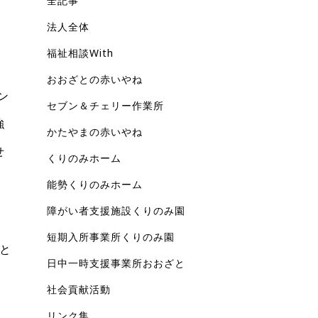
全記事
法人全体
福祉相談With
おおざとの赤いやね
ン
セブン＆チェリー作業所
強
かたやまの赤いやね
せ
くりのみホーム
能勢くりのみホーム
障がい者支援施設くりのみ園
短期入所事業所くりのみ園
と
日中一時支援事業所おおざと
、
社会貢献活動
リンク集