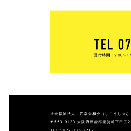
受付時間：9:00〜
社会福祉法人 四幸舎和会
（しこうしゃな
〒563-0123 大阪府豊能郡能勢町下田尻
TEL : 072-735-2212